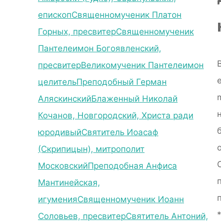
епископ
Священномученик Платон
Горных, пресвитер
Священномученик
Пантелеимон Богоявленский,
пресвитер
Великомученик Пантелеимон
целитель
Преподобный Герман
Аляскинский
Блаженный Николай
Кочанов, Новгородский, Христа ради
юродивый
Святитель Иоасаф
(Скрипицын), митрополит
Московский
Преподобная Анфиса
Мантинейская,
игумения
Священномученик Иоанн
Соловьев, пресвитер
Святитель Антоний,