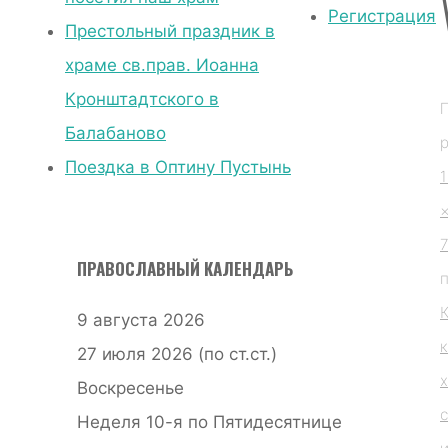
ход
Регистрация
Престольный праздник в
с
храме св.прав. Иоанна
иконой
Кронштадтского в
Божией
Балабаново
Матери
Поездка в Оптину Пустынь
«Избавительница
от
бед»
ПРАВОСЛАВНЫЙ КАЛЕНДАРЬ
посетил
наш
9 августа 2026
храм
27 июля 2026 (по ст.ст.)
IMG-
Воскресенье
с
20230806-
Неделя 10-я по Пятидесятнице