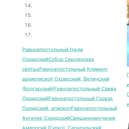
Равноапостольный Наум
Охридский
Собор Смоленских
святых
Равноапостольный Климент,
архиепископ Охридский, Величский
(Болгарский)
Равноапостольный Савва
Охридский
Равноапостольный Горазд
Охридский, епископ
Равноапостольный
Ангеляр Охридский
Священномученик
Амвросий (Гудко), Сарапульский,