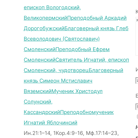
епископ Вологодский,
Великопермский
Преподобный Аркадий
Дорогобужский
Благоверный князь Глеб
Всеволодович (Святославич)
Смоленский
Преподобный Ефрем
Смоленский
Святитель Игнатий, епископ
Смоленский, чудотворец
Благоверный
князь Симеон Мстиславич
Вяземский
Мученик Христодул
Солунский,
Кассандрский
Преподобномученик
Игнатий Яблочинсий
Ин.21:1–14, 1Кор.4:9-16, Мф.17:14–23,