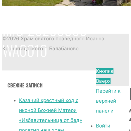
IMG-20230806-
©2026 Храм святого праведного Иоанна
WA0010
Кронштадтского г. Балабаново
Кнопка
Главная
Вверх
СВЕЖИЕ ЗАПИСИ
страница
Перейти к
Без
Казачий крестный ход с
верхней
рубрики
иконой Божией Матери
панели
Казачий
«Избавительница от бед»
крестный
Войти
посетил наш храм