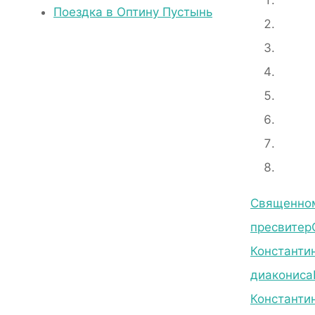
Поездка в Оптину Пустынь
Священном
пресвитер
Константин
диакониса
Константи