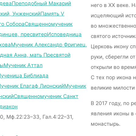
дева
Преподобный Макарий
него в ХХ веке. 
кий, Унженский
Память V
исцеляющий исто
го Собора
Священномученик
во множественном
динцев, пресвитер
Исповедница
святого источник
хова
Мученик Александр Фригиец,
Церковь икону сп
дная Анна, мать Пресвятой
руки, сберегли о
цы
Мученик Аттал
открыли во время
ученица Библиада
С тех пор икона 
ученик Епагаф Лионский
Мученик
великие милости
нский
Священномученик Санкт
В 2017 году, по
 диакон
явления иконы в 
20, Мф.22:23–33, Гал.4:22–31,
монастырь.