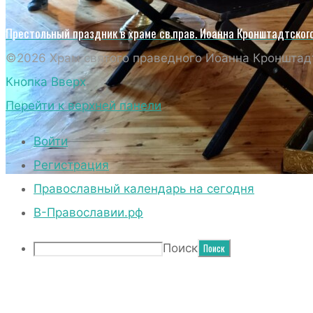
Престольный праздник в храме св.прав. Иоанна Кронштадтског
©2026 Храм святого праведного Иоанна Кронштадт
Кнопка Вверх
Перейти к верхней панели
Войти
Регистрация
Православный календарь на сегодня
КАЗАЧИЙ К
В-Православии.рф
Поиск
МАТЕРИ «И