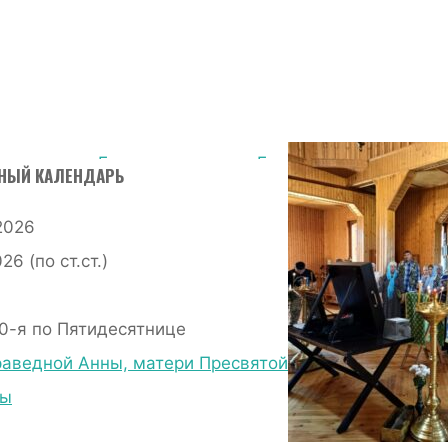
Главная страница
Без
НЫЙ КАЛЕНДАРЬ
рубрики
Казачий
2026
крестный ход с
6 (по ст.ст.)
иконой Божией
Матери
0-я по Пятидесятнице
«Избавительница от
раведной Анны, матери Пресвятой
бед» посетил наш
цы
храм