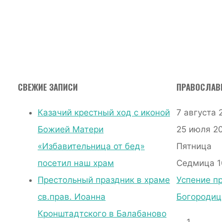
НАШ ХРАМ
06.08.2023
06.08.2023
СВЕЖИЕ ЗАПИСИ
ПРАВОСЛАВ
Казачий крестный ход с иконой
7 августа 
Божией Матери
25 июля 202
«Избавительница от бед»
Пятница
посетил наш храм
Седмица 1
Престольный праздник в храме
Успение п
св.прав. Иоанна
Богороди
Кронштадтского в Балабаново