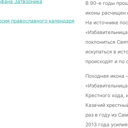
фана Затворника
В 90-е годы прош
иконы расчищен 
рсия православного календаря
На источнике по
«Избавительница 
поклониться Свят
искупаться в ист
происходят и по 
Походная икона —
«Избавительница
Крестного хода, 
Казачий крестный
раз в году из Са
2013 года усили