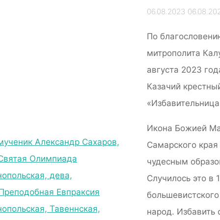
06.08.2023
06.08.20
По благословени
митрополита Калу
августа 2023 год
Казачий крестны
«Избавительница 
Икона Божией Ма
ученик Александр Сахаров,
Самарского края
Святая Олимпиада
чудесным образо
опольская, дева,
Случилось это в 
Преподобная Евпраксия
большевистского 
нопольская, Тавеннская,
народ. Избавить 