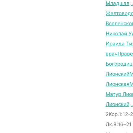
Младшая, 
Желтоводс
Вселенско
Николай У
Ираида Ти
врач
Праве
Богороди
Лионский
М
Лионская
М
Матур Лио
Лионский,
2Кор.1:12-
Лк.8:16–21