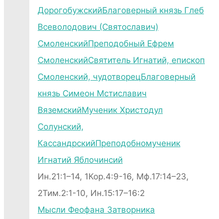
Дорогобужский
Благоверный князь Глеб
Всеволодович (Святославич)
Смоленский
Преподобный Ефрем
Смоленский
Святитель Игнатий, епископ
Смоленский, чудотворец
Благоверный
князь Симеон Мстиславич
Вяземский
Мученик Христодул
Солунский,
Кассандрский
Преподобномученик
Игнатий Яблочинсий
Ин.21:1–14, 1Кор.4:9-16, Мф.17:14–23,
2Тим.2:1-10, Ин.15:17–16:2
Мысли Феофана Затворника