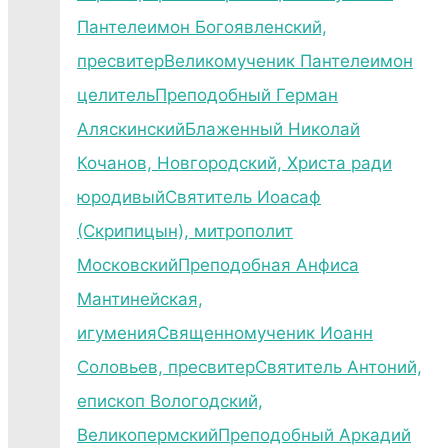
Пантелеимон Богоявленский,
пресвитер
Великомученик Пантелеимон
целитель
Преподобный Герман
Аляскинский
Блаженный Николай
Кочанов, Новгородский, Христа ради
юродивый
Святитель Иоасаф
(Скрипицын), митрополит
Московский
Преподобная Анфиса
Мантинейская,
игумения
Священномученик Иоанн
Соловьев, пресвитер
Святитель Антоний,
епископ Вологодский,
Великопермский
Преподобный Аркадий