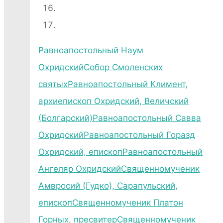
Равноапостольный Наум
Охридский
Собор Смоленских
святых
Равноапостольный Климент,
архиепископ Охридский, Величский
(Болгарский)
Равноапостольный Савва
Охридский
Равноапостольный Горазд
Охридский, епископ
Равноапостольный
Ангеляр Охридский
Священномученик
Амвросий (Гудко), Сарапульский,
епископ
Священномученик Платон
Горных, пресвитер
Священномученик