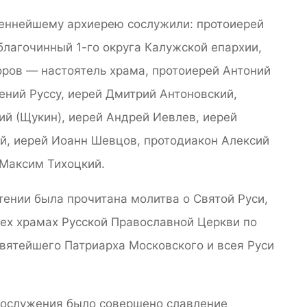
ннейшему архиерею сослужили: протоиерей
благочинный 1-го округа Калужской епархии,
оров — настоятель храма, протоиерей Антоний
ений Руссу, иерей Дмитрий Антоновский,
ий (Щукин), иерей Андрей Иевлев, иерей
й, иерей Иоанн Шевцов, протодиакон Алексий
 Максим Тихоцкий.
тении была прочитана молитва о Святой Руси,
сех храмах Русской Православной Церкви по
вятейшего Патриарха Московского и всея Руси
гослужения было совершено славление