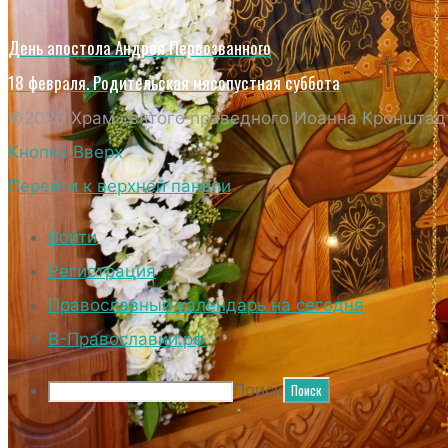
День апостола Андрея Первозванного
18 февраля. Родительская мясопустная суббота
©2026 Храм святого праведного Иоанна Кронштадт
Кнопка Вверх
Перейти к верхней панели
Войти
Регистрация
Православный календарь на сегодня
В-Православии.рф
Поиск