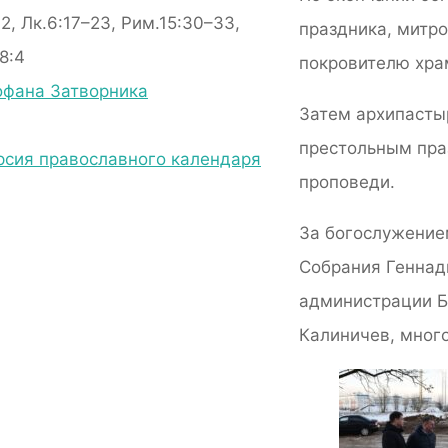
:2, Лк.6:17–23, Рим.15:30–33,
праздника, митр
8:4
покровителю хра
фана Затворника
Затем архипасты
престольным пра
рсия православного календаря
проповеди.
За богослужение
Собрания Геннад
администрации Б
Калиничев, мног