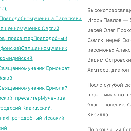
гр),
Высокопреосвяще
Преподобномученица Параскева
Игорь Павлов — 
вященномученик Сергий
иерей Олег Прох
ов, пресвитер
Преподобный
Сомик, иерей Евг
Афонский
Священномученик
иеромонах Алекс
комидийский,
Вадим Островски
Священномученик Ермократ
Хамтеев, диакон
ский,
После сугубой ек
Священномученик Ермолай
возносимая во в
ский, пресвитер
Мученица
благословению С
еодосий Кавказский,
Кирилла.
нах
Преподобный Исаакий
кий
По окончании бо