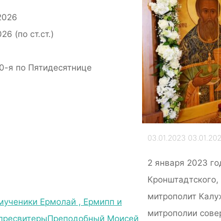
рубрики
Праздничное
2026
архиерейское
26 (по ст.ст.)
богослужение в храме
в честь праведного
0-я по Пятидесятнице
Иоанна
Кронштадтского
03.01.2023
03.01.20
2 января 2023 го
Кронштадтского,
митрополит Калу
ученики Ермолай , Ермипп и
митрополии сове
 пресвитеры
Преподобный Моисей