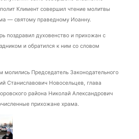
ополит Климент совершил чтение молитвы
ма — святому праведному Иоанну.
рь поздравил духовенство и прихожан с
здником и обратился к ним со словом
м молились Председатель Законодательного
ий Станиславович Новосельцев, глава
оровского района Николай Александрович
очисленные прихожане храма.