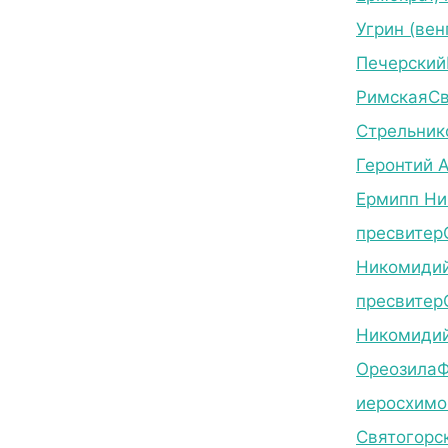
Угрин (вен
Печерский
Римская
С
Стрельник
Геронтий 
Ермипп Ни
пресвитер
Никомидий
пресвитер
Никомидий
Ореозила
Ф
иеросхимо
Святогорс