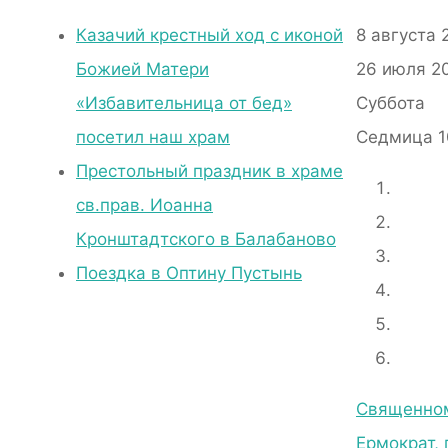
Казачий крестный ход с иконой
8 августа 
Божией Матери
26 июля 20
«Избавительница от бед»
Суббота
посетил наш храм
Седмица 1
Престольный праздник в храме
св.прав. Иоанна
Кронштадтского в Балабаново
Поездка в Оптину Пустынь
Священном
Ермократ,