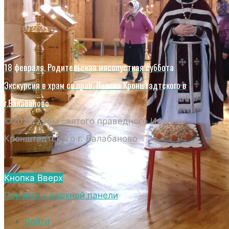
18 февраля. Родительская мясопустная суббота
Экскурсия в храм св.прав. Иоанна Кронштадтского в
г.Балабаново
©2026 Храм святого праведного Иоанна
Кронштадтского г. Балабаново
Кнопка Вверх
Перейти к верхней панели
Войти