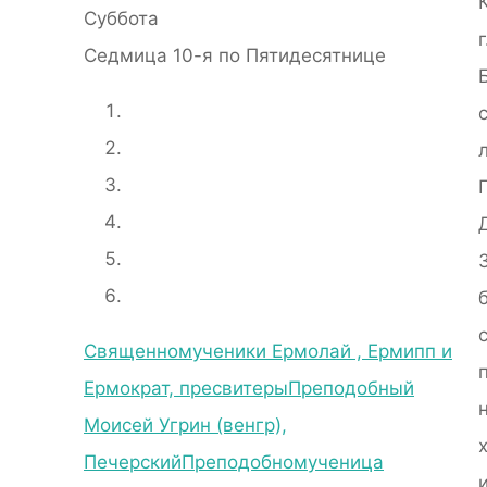
Суббота
г
Седмица 10-я по Пятидесятнице
Священномученики Ермолай , Ермипп и
Ермократ, пресвитеры
Преподобный
Моисей Угрин (венгр),
Печерский
Преподобномученица