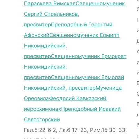
Параскева Римская
Священномученик
Сергий Стрельников,
пресвитер
Преподобный Геронтий
Афонский
Священномученик Ермипп
Никомидийский,
пресвитер
Священномученик Ермократ
Никомидийский,
пресвитер
Священномученик Ермолай
Никомидийский, пресвитер
Мученица
Ореозила
Феодосий Кавказский,
иеросхимонах
Преподобный Исаакий
Святогорский
Гал.5:22-6:2, Лк.6:17–23, Рим.15:30–33,