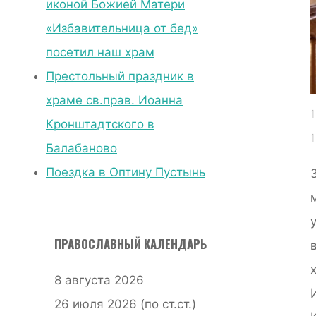
иконой Божией Матери
Богослужение
«Избавительница от бед»
в
посетил наш храм
храме
Престольный праздник в
св.прав.
храме св.прав. Иоанна
Иоанна
1
Кронштадтского в
Кронштадтского
1
Балабаново
в
Поездка в Оптину Пустынь
пятницу
первой
седмицы
ПРАВОСЛАВНЫЙ КАЛЕНДАРЬ
Великого
Поста
8 августа 2026
26 июля 2026 (по ст.ст.)