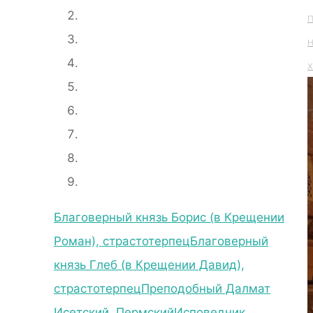
Благоверный князь Борис (в Крещении
Роман), страстотерпец
Благоверный
князь Глеб (в Крещении Давид),
страстотерпец
Преподобный Далмат
Исетский, Пермский
Исповедник