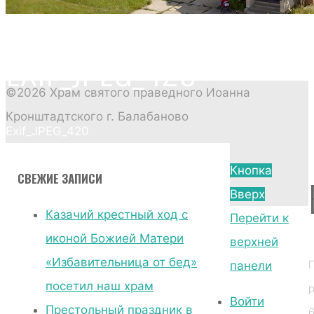
EXIF_JPEG_420
©2026 Храм святого праведного Иоанна
Кронштадтского г. Балабаново
Exif_JPEG_420
Главная
Кнопка
СВЕЖИЕ ЗАПИСИ
страница
Вверх
Без
Казачий крестный ход с
Перейти к
рубрики
иконой Божией Матери
верхней
Казачий
«Избавительница от бед»
панели
крестный
посетил наш храм
ход
Войти
Престольный праздник в