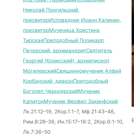
Николай Понгильский,
пресвитер
Исповедник Иоанн Калинин,
пресвитер
Мученица Христина
Тирская
Преподобный Поликарп
Печерский, архимандрит
Святитель
Георгий (Конисский), архиепископ
Могилевский
Священномученик Алфей
Корбанский, диакон
Преподобный
Боголеп Черноярский
Мученик
Капитон
Мученик Феофил Закинфский
Лк.21:12–19, 2Кор.1:1-7, Мф.21:43–46,
Рим.8:28–39, Ин.15:17–16:2, 2Кор.6:1-10,
Лк.7:36–50