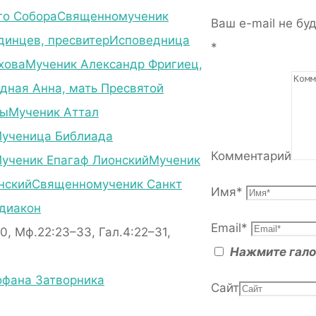
го Собора
Священномученик
Ваш e-mail не бу
динцев, пресвитер
Исповедница
*
хова
Мученик Александр Фригиец,
дная Анна, мать Пресвятой
цы
Мученик Аттал
ученица Библиада
Комментарий
ученик Епагаф Лионский
Мученик
нский
Священномученик Санкт
Имя
*
 диакон
Email
*
20, Мф.22:23–33, Гал.4:22–31,
Нажмите гало
фана Затворника
Сайт