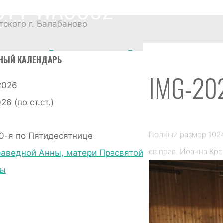
614-WA0002
ского г. Балабаново
Главная страница
Без
НЫЙ КАЛЕНДАРЬ
рубрики
Престольный
IMG-20
2026
праздник в храме
6 (по ст.ст.)
св.прав. Иоанна
Кронштадтского в
Полный размер
102
0-я по Пятидесятнице
Балабаново
IMG-
св.прав. Иоанна Кр
раведной Анны, матери Пресвятой
20230614-WA0002
цы