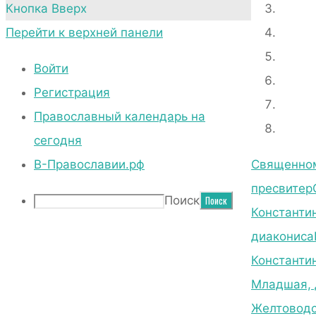
Кнопка Вверх
Перейти к верхней панели
Войти
Регистрация
Православный календарь на
сегодня
В-Православии.рф
Священном
пресвитер
Поиск
Константин
диакониса
Константи
Младшая, 
Желтоводс