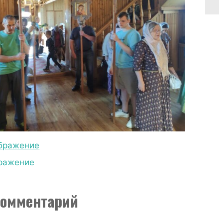
бражение
ражение
комментарий