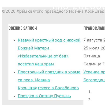
IMG-20230
©2026 Храм святого праведного Иоанна Кронштадт
СВЕЖИЕ ЗАПИСИ
ПРАВОСЛАВ
Казачий крестный ход с иконой
7 августа 
Божией Матери
25 июля 202
«Избавительница от бед»
Пятница
посетил наш храм
Седмица 1
Престольный праздник в храме
Успение п
св.прав. Иоанна
Богороди
Кронштадтского в Балабаново
Поездка в Оптину Пустынь