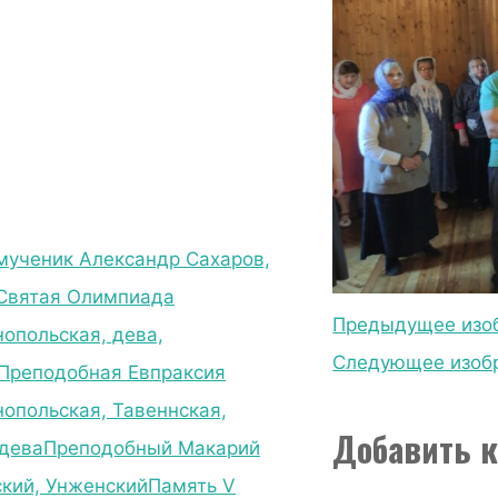
ученик Александр Сахаров,
Святая Олимпиада
Предыдущее изо
опольская, дева,
Следующее изоб
Преподобная Евпраксия
нопольская, Тавеннская,
Добавить 
дева
Преподобный Макарий
кий, Унженский
Память V