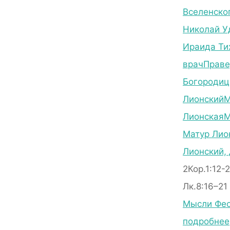
Вселенско
Николай У
Ираида Ти
врач
Праве
Богороди
Лионский
М
Лионская
М
Матур Лио
Лионский,
2Кор.1:12-
Лк.8:16–21
Мысли Фео
подробнее