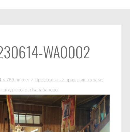
230614-WA0002
4 × 769
пиксели
Престольный праздник в храме
онштадтского в Балабаново